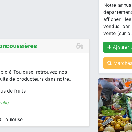
Notre annuai
département
afficher le
vendus par 
vente (sur pl
Foncoussières
Ajouter 
Marchés 
 bio à Toulouse, retrouvez nos
ts de producteurs dans notre...
jus de fruits
ille
0 Toulouse