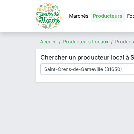
Marchés
Producteurs
Fo
Accueil
Producteurs Locaux
Product
Chercher un producteur local à 
Où cherchez-vous un producteur ?
Mode de livraison
Type de produits
Produits