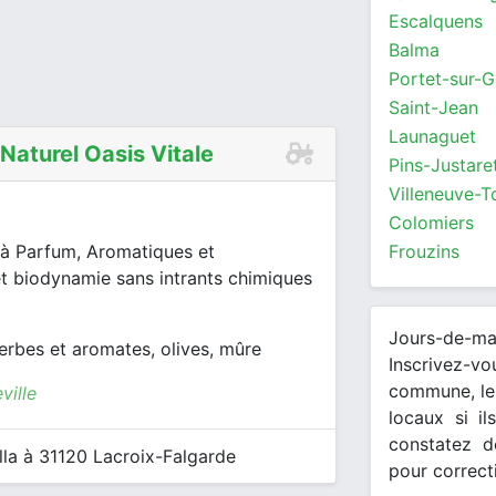
Escalquens
Balma
Portet-sur-
Saint-Jean
Launaguet
 Naturel Oasis Vitale
Pins-Justare
Villeneuve-T
Colomiers
Frouzins
 à Parfum, Aromatiques et
et biodynamie sans intrants chimiques
Jours-de-m
 herbes et aromates, olives, mûre
Inscrivez-v
commune, les
ville
locaux si il
constatez d
la à 31120 Lacroix-Falgarde
pour correct