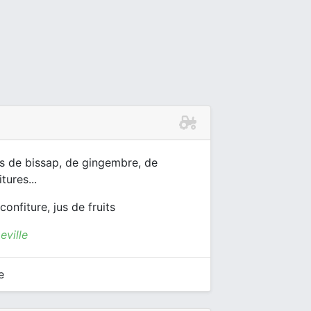
jus de bissap, de gingembre, de
tures...
onfiture, jus de fruits
ville
e