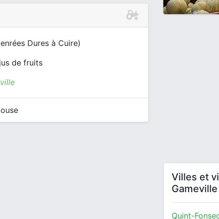
enrées Dures à Cuire)
jus de fruits
ille
louse
Villes et 
Gameville
Quint-Fonseg