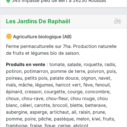
345 impasse pied de Bert à 26230 Roussas
Les Jardins De Raphaël
Agriculture biologique (AB)
Ferme permaculturelle sur 7ha. Production naturelle
de fruits et légumes bio de saison.
Produits en vente
: tomate, salade, roquette, radis,
potiron, potimarron, pomme de terre, poivron, pois,
poireau, petits pois, patate douce, oignon, navet,
maïs, mâche, légumes, haricot vert, fève, fenouil,
épinard, cresson, courgette, courge, concombre,
choux, chou-rave, chou-fleur, chou rouge, chou
blanc, céleri, carotte, brocoli, blette, betterave,
aubergine, asperge, artichaut, ail, raisin, prune,
pomme, poire, pêche, pastèque, melon, kiwi, fruits,
framboise, fraise, figue, cerise, abricot