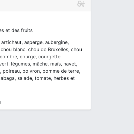
s et des fruits
, artichaut, asperge, aubergine,
i, chou blanc, chou de Bruxelles, chou
ncombre, courge, courgette,
t vert, légumes, mâche, maïs, navet,
s, poireau, poivron, pomme de terre,
utabaga, salade, tomate, herbes et
n