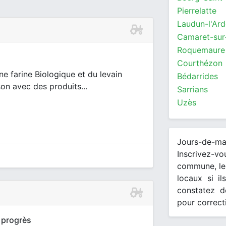
Pierrelatte
Laudun-l'Ard
Camaret-sur
Roquemaure
Courthézon
ne farine Biologique et du levain
Bédarrides
son avec des produits...
Sarrians
Uzès
Jours-de-m
Inscrivez-v
commune, les
locaux si il
constatez d
pour correct
 progrès