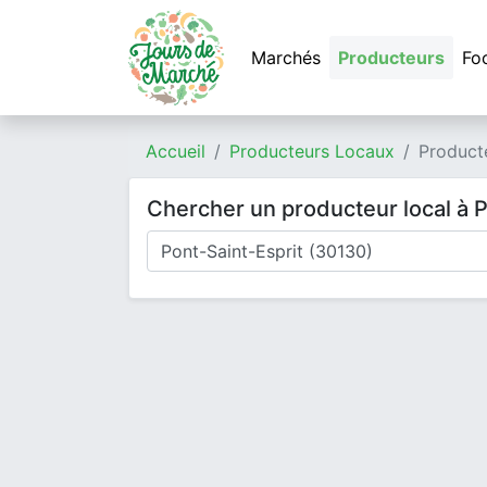
Marchés
Producteurs
Fo
Accueil
Producteurs Locaux
Producte
Chercher un producteur local à P
Où cherchez-vous un producteur ?
Mode de livraison
Type de produits
Produits