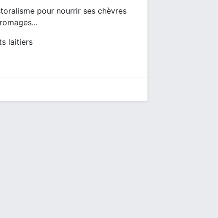
storalisme pour nourrir ses chèvres
fromages...
s laitiers