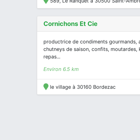
589, Le Ranquet à 30500 Saint-Ambr
Cornichons Et Cie
productrice de condiments gourmands, a
chutneys de saison, confits, moutardes,
repas...
Environ 6.5 km
le village à 30160 Bordezac