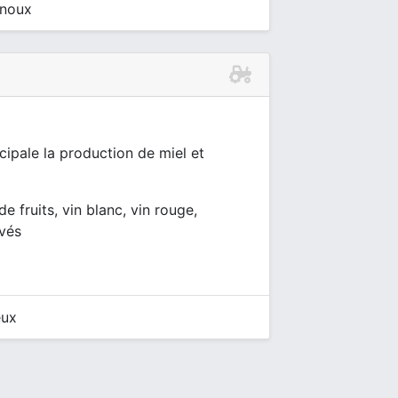
rnoux
cipale la production de miel et
de fruits, vin blanc, vin rouge,
ivés
eux