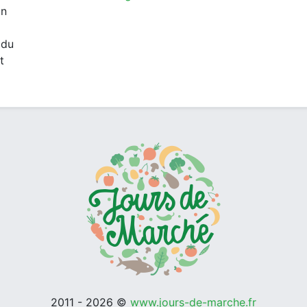
un
 du
t
2011 - 2026 ©
www.jours-de-marche.fr