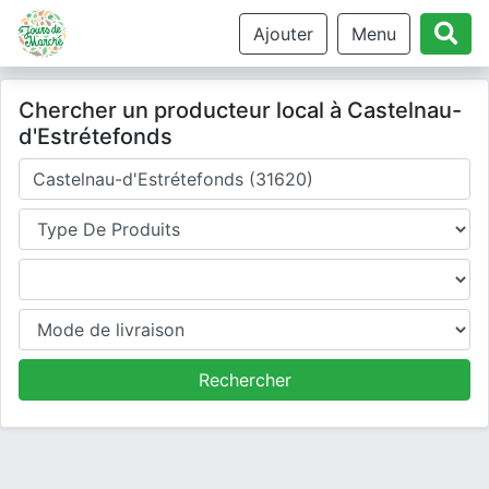
Ajouter
Menu
Chercher un producteur local à Castelnau-
d'Estrétefonds
Où cherchez-vous un producteur ?
Type de produits
Produits
Mode de livraison
Rechercher