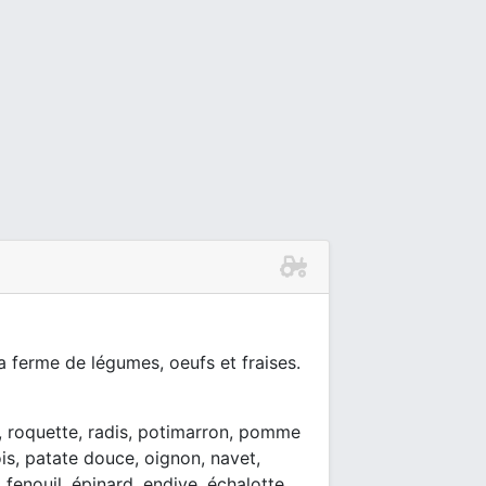
a ferme de légumes, oeufs et fraises.
, roquette, radis, potimarron, pomme
ois, patate douce, oignon, navet,
 fenouil, épinard, endive, échalotte,