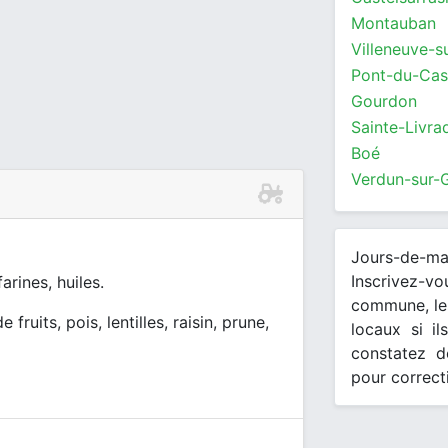
Montauban
Villeneuve-s
Pont-du-Cas
Gourdon
Sainte-Livra
Boé
Verdun-sur-
Jours-de-m
Inscrivez-v
arines, huiles.
commune, les
e fruits, pois, lentilles, raisin, prune,
locaux si il
constatez d
pour correct