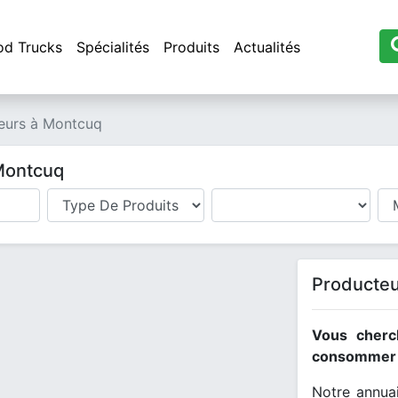
od Trucks
Spécialités
Produits
Actualités
eurs à Montcuq
 Montcuq
Producteu
Vous cherc
consommer l
Notre annuai