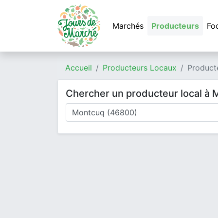
Marchés
Producteurs
Fo
Accueil
Producteurs Locaux
Product
Chercher un producteur local à
Où cherchez-vous un producteur ?
Mode de livraison
Type de produits
Produits