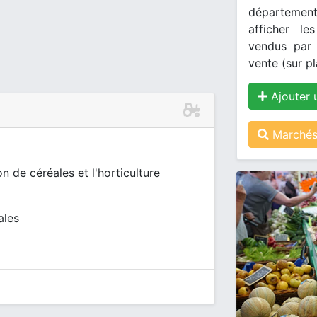
département
afficher le
vendus par 
vente (sur pl
Ajouter 
Marchés
n de céréales et l'horticulture
ales