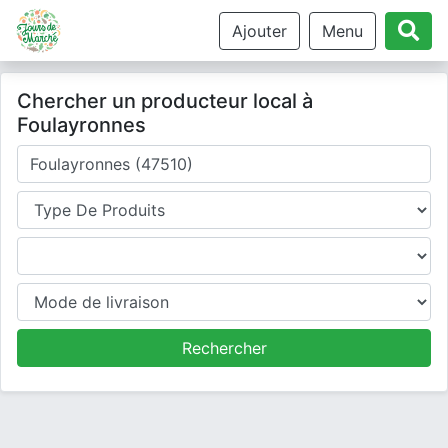
Ajouter
Menu
Chercher un producteur local à
Foulayronnes
Où cherchez-vous un producteur ?
Type de produits
Produits
Mode de livraison
Rechercher