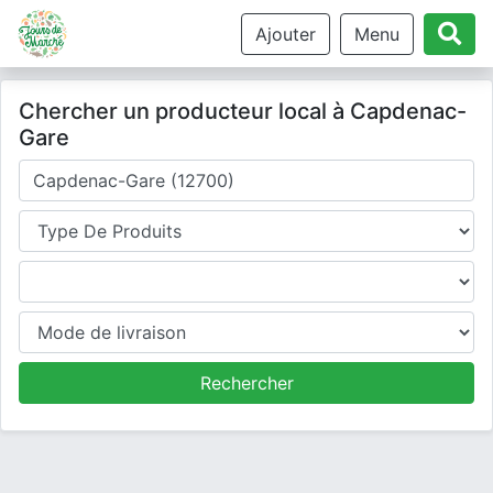
Ajouter
Menu
Chercher un producteur local à Capdenac-
Gare
Où cherchez-vous un producteur ?
Type de produits
Produits
Mode de livraison
Rechercher