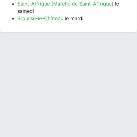
Saint-Affrique (Marché de Saint-Affrique)
le
samedi
Brousse-le-Château
le mardi