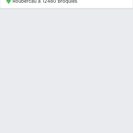
Roubercau à 12480 Broquiès