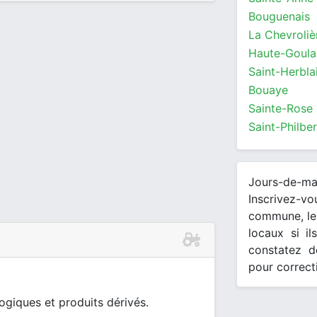
Bouguenais
La Chevroliè
Haute-Goula
Saint-Herbla
Bouaye
Sainte-Rose
Jours-de-m
Inscrivez-v
commune, les
locaux si il
constatez d
pour correct
giques et produits dérivés.