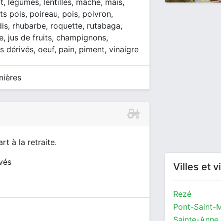
rt, légumes, lentilles, mâche, maïs,
ts pois, poireau, pois, poivron,
is, rhubarbe, roquette, rutabaga,
e, jus de fruits, champignons,
s dérivés, oeuf, pain, piment, vinaigre
nières
t à la retraite.
ivés
Villes et 
Rezé
Pont-Saint-M
Sainte-Anne