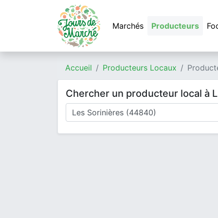
Marchés
Producteurs
Fo
Accueil
Producteurs Locaux
Producte
Chercher un producteur local à L
Où cherchez-vous un producteur ?
Mode de livraison
Type de produits
Produits