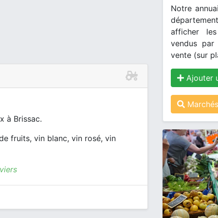
Notre annuai
département
afficher le
vendus par 
vente (sur pl
Ajouter 
Marchés 
x à Brissac.
e fruits, vin blanc, vin rosé, vin
viers