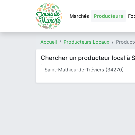
Marchés
Producteurs
Fo
Accueil
Producteurs Locaux
Product
Chercher un producteur local à 
Où cherchez-vous un producteur ?
Mode de livraison
Type de produits
Produits