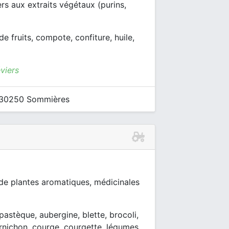
rs aux extraits végétaux (purins,
de fruits, compote, confiture, huile,
viers
à 30250 Sommières
 de plantes aromatiques, médicinales
, pastèque, aubergine, blette, brocoli,
rnichon, courge, courgette, légumes,