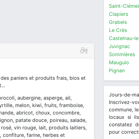
Clapiers
Grabels
Le Crès
Castelnau-le
Juvignac
Sommières
Mauguio
Pignan
es paniers et produits frais, bios et
...
Jours-de-m
brocoli, aubergine, asperge, ail,
Inscrivez-v
tille, melon, kiwi, fruits, framboise,
commune, les
 amande, abricot, choux, concombre,
locaux si il
oignon, patate douce, poireau, salade,
constatez d
rosé, vin rouge, lait, produits laitiers,
pour correct
confiture, farine, herbes et