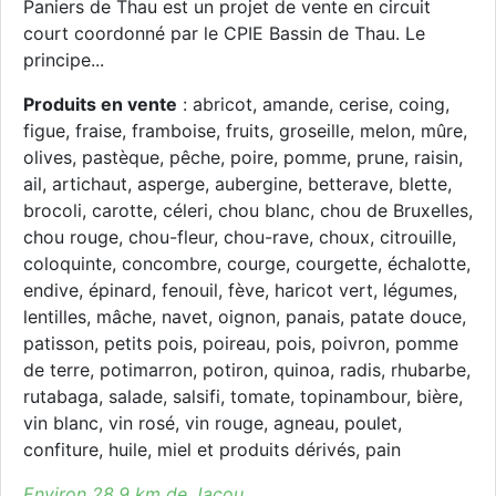
Paniers de Thau est un projet de vente en circuit
court coordonné par le CPIE Bassin de Thau. Le
principe...
Produits en vente
: abricot, amande, cerise, coing,
figue, fraise, framboise, fruits, groseille, melon, mûre,
olives, pastèque, pêche, poire, pomme, prune, raisin,
ail, artichaut, asperge, aubergine, betterave, blette,
brocoli, carotte, céleri, chou blanc, chou de Bruxelles,
chou rouge, chou-fleur, chou-rave, choux, citrouille,
coloquinte, concombre, courge, courgette, échalotte,
endive, épinard, fenouil, fève, haricot vert, légumes,
lentilles, mâche, navet, oignon, panais, patate douce,
patisson, petits pois, poireau, pois, poivron, pomme
de terre, potimarron, potiron, quinoa, radis, rhubarbe,
rutabaga, salade, salsifi, tomate, topinambour, bière,
vin blanc, vin rosé, vin rouge, agneau, poulet,
confiture, huile, miel et produits dérivés, pain
Environ 28.9 km de Jacou