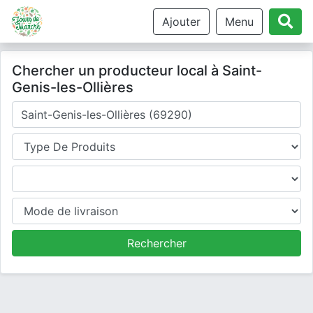
Ajouter
Menu
Chercher un producteur local à Saint-
Genis-les-Ollières
Où cherchez-vous un producteur ?
Type de produits
Produits
Mode de livraison
Rechercher