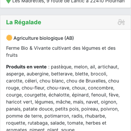
Les Madrettes, 9 route de Lantic à 22410 Plourhan
La Régalade
Agriculture biologique (AB)
Ferme Bio & Vivante cultivant des légumes et des
fruits
Produits en vente
: pastèque, melon, ail, artichaut,
asperge, aubergine, betterave, blette, brocoli,
carotte, céleri, chou blanc, chou de Bruxelles, chou
rouge, chou-fleur, chou-rave, choux, concombre,
courge, courgette, échalotte, épinard, fenouil, fève,
haricot vert, légumes, mâche, maïs, navet, oignon,
panais, patate douce, petits pois, poireau, poivron,
pomme de terre, potimarron, radis, rhubarbe,
roquette, rutabaga, salade, tomate, herbes et
aromates, piment, plant, soupe