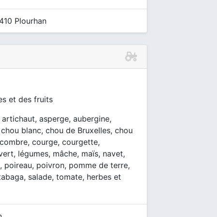
2410 Plourhan
s et des fruits
, artichaut, asperge, aubergine,
i, chou blanc, chou de Bruxelles, chou
ncombre, courge, courgette,
t vert, légumes, mâche, maïs, navet,
s, poireau, poivron, pomme de terre,
utabaga, salade, tomate, herbes et
n