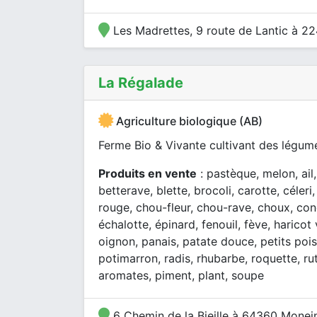
Les Madrettes, 9 route de Lantic à 2
La Régalade
Agriculture biologique (AB)
Ferme Bio & Vivante cultivant des légume
Produits en vente
: pastèque, melon, ail
betterave, blette, brocoli, carotte, céler
rouge, chou-fleur, chou-rave, choux, co
échalotte, épinard, fenouil, fève, harico
oignon, panais, patate douce, petits poi
potimarron, radis, rhubarbe, roquette, r
aromates, piment, plant, soupe
6 Chemin de la Bieille à 64360 Monei