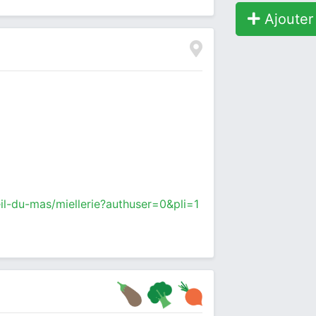
Ajouter 
eil-du-mas/miellerie?authuser=0&pli=1