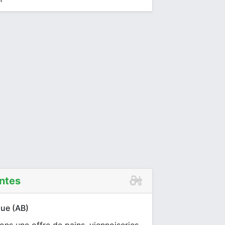
ntes
que (AB)