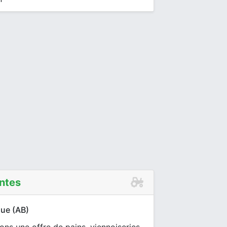
ntes
que (AB)