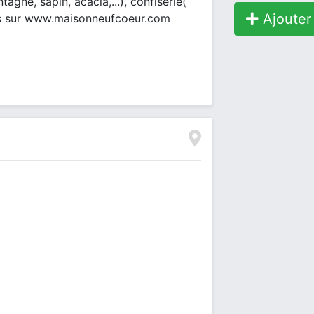
agne, sapin, acacia,...), confiserie(
Ajouter 
nfos sur www.maisonneufcoeur.com