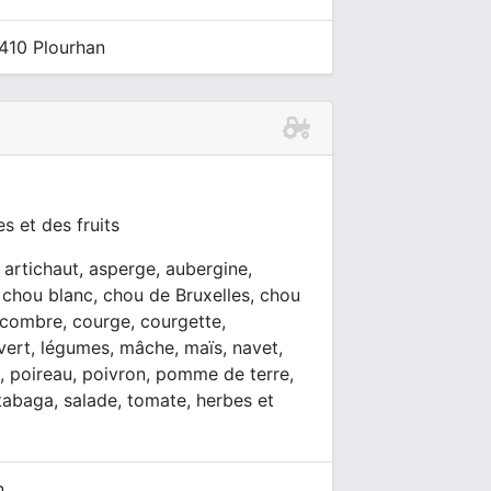
2410 Plourhan
s et des fruits
, artichaut, asperge, aubergine,
i, chou blanc, chou de Bruxelles, chou
ncombre, courge, courgette,
t vert, légumes, mâche, maïs, navet,
s, poireau, poivron, pomme de terre,
utabaga, salade, tomate, herbes et
n