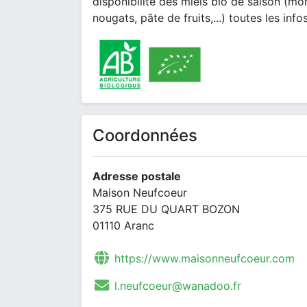
disponibilité des miels bio de saison (mont
nougats, pâte de fruits,...) toutes les i
Coordonnées
Adresse postale
Maison Neufcoeur
375 RUE DU QUART BOZON
01110 Aranc
https://www.maisonneufcoeur.com
l.neufcoeur@wanadoo.fr