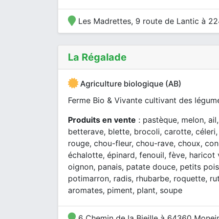
Les Madrettes, 9 route de Lantic à 2
La Régalade
Agriculture biologique (AB)
Ferme Bio & Vivante cultivant des légume
Produits en vente
: pastèque, melon, ail
betterave, blette, brocoli, carotte, céler
rouge, chou-fleur, chou-rave, choux, co
échalotte, épinard, fenouil, fève, harico
oignon, panais, patate douce, petits poi
potimarron, radis, rhubarbe, roquette, r
aromates, piment, plant, soupe
6 Chemin de la Bieille à 64360 Monei