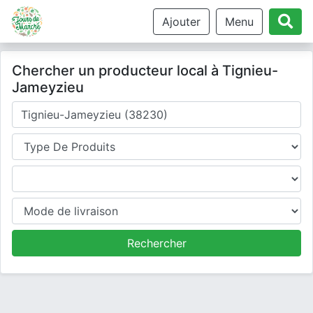
Ajouter
Menu
Chercher un producteur local à Tignieu-
Jameyzieu
Où cherchez-vous un producteur ?
Type de produits
Produits
Mode de livraison
Rechercher