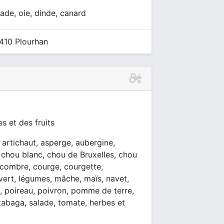
ntade, oie, dinde, canard
2410 Plourhan
s et des fruits
, artichaut, asperge, aubergine,
i, chou blanc, chou de Bruxelles, chou
ncombre, courge, courgette,
t vert, légumes, mâche, maïs, navet,
s, poireau, poivron, pomme de terre,
utabaga, salade, tomate, herbes et