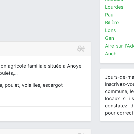
Lourdes
Pau
Billère
Lons
Gan
Aire-sur-l'Ad
Auch
ion agricole familiale située à Anoye
lets,...
Jours-de-m
Inscrivez-v
e, poulet, volailles, escargot
commune, les
locaux si il
constatez d
pour correct