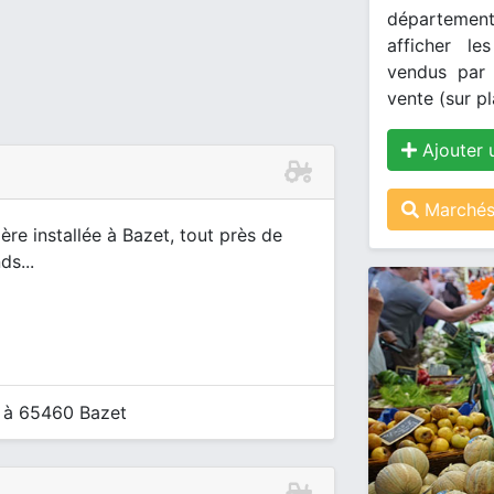
département
afficher le
vendus par 
vente (sur pl
Ajouter 
Marchés 
gère installée à Bazet, tout près de
ds...
t à 65460 Bazet