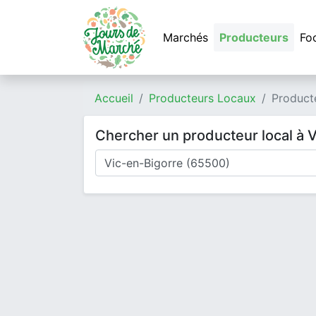
Marchés
Producteurs
Fo
Accueil
Producteurs Locaux
Product
Chercher un producteur local à 
Où cherchez-vous un producteur ?
Mode de livraison
Type de produits
Produits