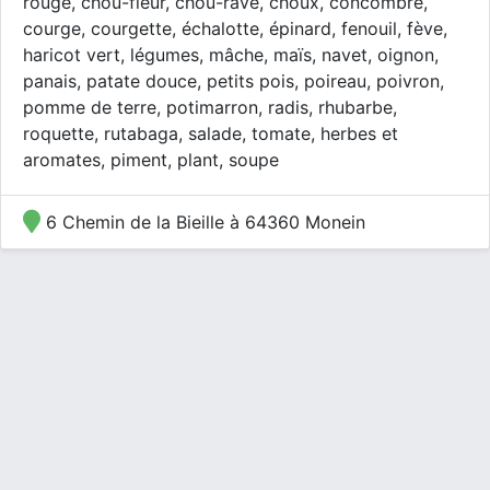
rouge, chou-fleur, chou-rave, choux, concombre,
courge, courgette, échalotte, épinard, fenouil, fève,
haricot vert, légumes, mâche, maïs, navet, oignon,
panais, patate douce, petits pois, poireau, poivron,
pomme de terre, potimarron, radis, rhubarbe,
roquette, rutabaga, salade, tomate, herbes et
aromates, piment, plant, soupe
6 Chemin de la Bieille à 64360 Monein