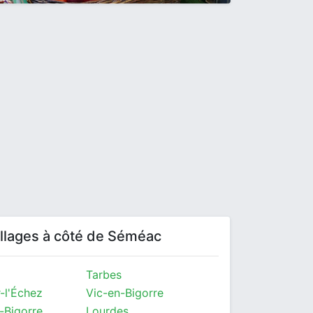
villages à côté de Séméac
Tarbes
-l'Échez
Vic-en-Bigorre
-Bigorre
Lourdes