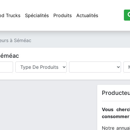
od Trucks
Spécialités
Produits
Actualités
eurs à Séméac
 Séméac
Producteu
Vous cherc
consommer l
Notre annuai