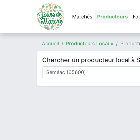
Marchés
Producteurs
Fo
Accueil
Producteurs Locaux
Product
Chercher un producteur local à
Où cherchez-vous un producteur ?
Mode de livraison
Type de produits
Produits