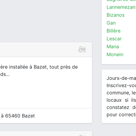
Lannemezan
Bizanos
Gan
Billère
Lescar
Mana
Monein
gère installée à Bazet, tout près de
ds...
Jours-de-m
Inscrivez-v
commune, les
locaux si il
constatez d
pour correct
t à 65460 Bazet