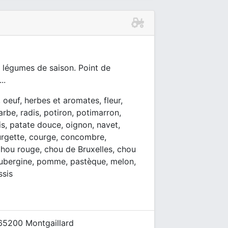
 légumes de saison. Point de
..
, oeuf, herbes et aromates, fleur,
rbe, radis, potiron, potimarron,
is, patate douce, oignon, navet,
ourgette, courge, concombre,
 chou rouge, chou de Bruxelles, chou
, aubergine, pomme, pastèque, melon,
ssis
 65200 Montgaillard