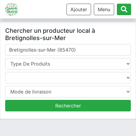
Ajouter
Menu
Chercher un producteur local à
Bretignolles-sur-Mer
Où cherchez-vous un producteur ?
Type de produits
Produits
Mode de livraison
Rechercher