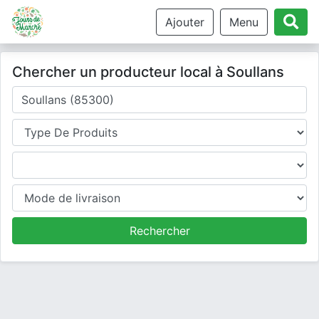
Ajouter
Menu
Chercher un producteur local à Soullans
Où cherchez-vous un producteur ?
Type de produits
Produits
Mode de livraison
Rechercher