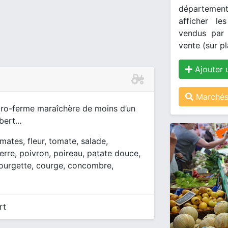
département
afficher le
vendus par 
vente (sur pl
Ajouter 
Marchés
cro-ferme maraîchère de moins d’un
ert...
mates, fleur, tomate, salade,
rre, poivron, poireau, patate douce,
courgette, courge, concombre,
rt