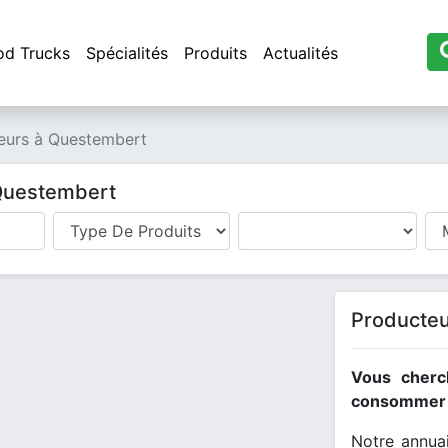
od Trucks
Spécialités
Produits
Actualités
eurs à Questembert
 Questembert
Producteu
Vous cherc
consommer l
Notre annuai