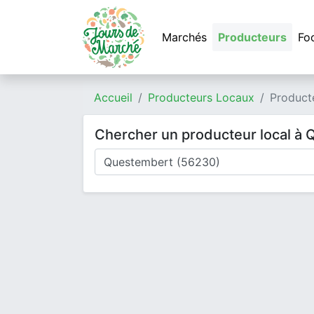
Marchés
Producteurs
Fo
Accueil
Producteurs Locaux
Product
Chercher un producteur local à
Où cherchez-vous un producteur ?
Mode de livraison
Type de produits
Produits