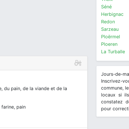
Séné
Herbignac
Redon
Sarzeau
Ploërmel
Ploeren
La Turballe
Jours-de-m
Inscrivez-v
commune, les
, du pain, de la viande et de la
locaux si il
constatez d
 farine, pain
pour correct