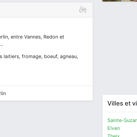
rlin, entre Vannes, Redon et
..
s laitiers, fromage, boeuf, agneau,
lin
Villes et 
Sainte-Suza
Elven
Theix