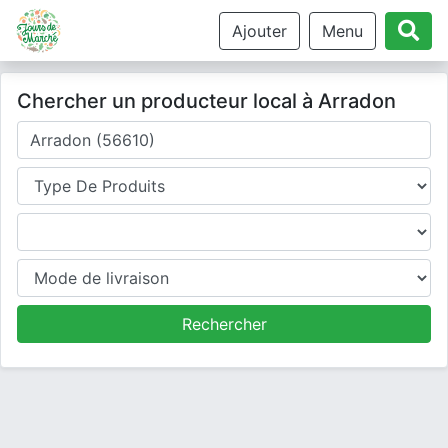
Ajouter
Menu
Chercher un producteur local à Arradon
Où cherchez-vous un producteur ?
Type de produits
Produits
Mode de livraison
Rechercher