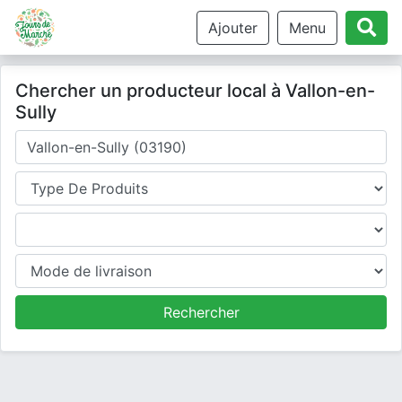
Ajouter
Menu
Chercher un producteur local à Vallon-en-
Sully
Où cherchez-vous un producteur ?
Type de produits
Produits
Mode de livraison
Rechercher