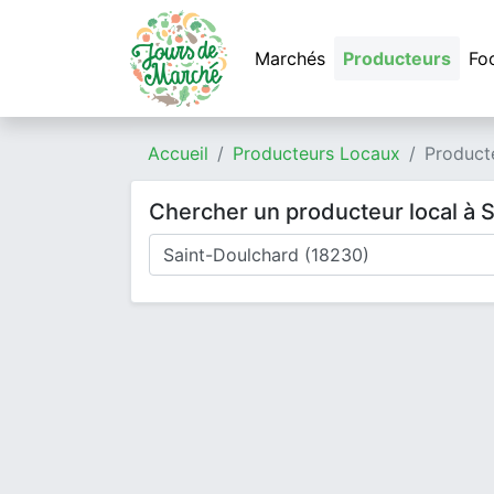
Marchés
Producteurs
Fo
Accueil
Producteurs Locaux
Product
Chercher un producteur local à 
Où cherchez-vous un producteur ?
Mode de livraison
Type de produits
Produits