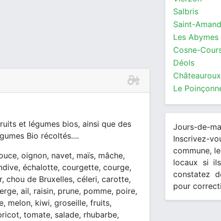
Salbris
Saint-Aman
Les Abymes
Cosne-Cours
Déols
Châteauroux
Le Poinçonn
ruits et légumes bios, ainsi que des
Jours-de-m
umes Bio récoltés....
Inscrivez-v
commune, les
douce, oignon, navet, maïs, mâche,
locaux si il
endive, échalotte, courgette, courge,
constatez d
 chou de Bruxelles, céleri, carotte,
pour correct
erge, ail, raisin, prune, pomme, poire,
 melon, kiwi, groseille, fruits,
abricot, tomate, salade, rhubarbe,