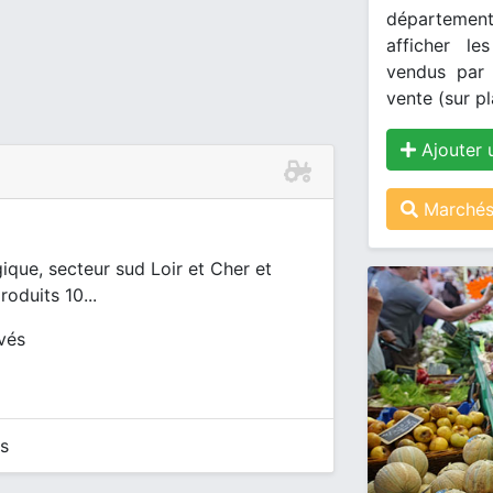
département
afficher le
vendus par 
vente (sur pl
Ajouter 
Marchés 
gique, secteur sud Loir et Cher et
oduits 10...
ivés
s