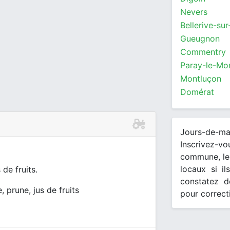
Nevers
Bellerive-sur-
Gueugnon
Commentry
Paray-le-Mon
Montluçon
Domérat
Jours-de-m
Inscrivez-v
commune, les
locaux si il
 de fruits.
constatez d
 prune, jus de fruits
pour correct