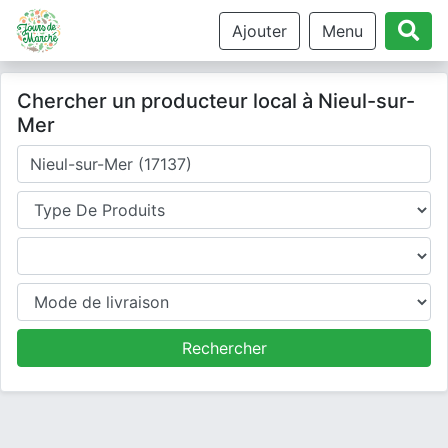
Ajouter
Menu
Chercher un producteur local à Nieul-sur-
Mer
Où cherchez-vous un producteur ?
Type de produits
Produits
Mode de livraison
Rechercher