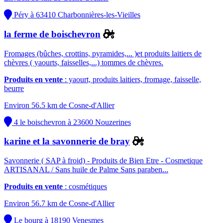
Péry à 63410 Charbonnières-les-Vieilles
la ferme de boischevron
Fromages (bûches, crottins, pyramides,... )et produits laitiers de
chèvres ( yaourts, faisselles,...) tommes de chèvres.
Produits en vente
: yaourt, produits laitiers, fromage, faisselle,
beurre
Environ 56.5 km de Cosne-d'Allier
4 le boischevron à 23600 Nouzerines
karine et la savonnerie de bray
Savonnerie ( SAP à froid) - Produits de Bien Etre - Cosmetique
ARTISANAL / Sans huile de Palme Sans paraben...
Produits en vente
: cosmétiques
Environ 56.7 km de Cosne-d'Allier
Le bourg à 18190 Venesmes