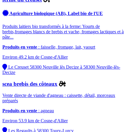
Agriculture biologique (AB), Label bio de l'UE
Produits laitiers bio transformés à la ferme: Yourts de
brebis,fromages blancs de brebis et vache, fromages lactiques et à
pâte...
Produits en vente
: faisselle, fromage, lait, yaourt
Environ 49.2 km de Cosne-d'Allier
Le Creuset 58300 Neuville lès Decize à 58300 Neuville-lès-
Decize
scea brebis des côteaux
Vente directe de viande d'agneau : caissette, détail, morceaux
préparés
Produits en vente
: agneau
Environ 53.9 km de Cosne-d'Allier
Les Regaults à 58300 Toury-Lurcy