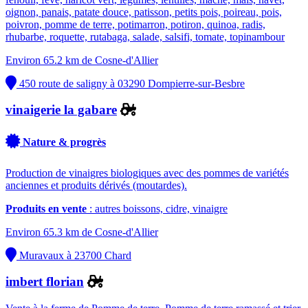
oignon, panais, patate douce, patisson, petits pois, poireau, pois,
poivron, pomme de terre, potimarron, potiron, quinoa, radis,
rhubarbe, roquette, rutabaga, salade, salsifi, tomate, topinambour
Environ 65.2 km de Cosne-d'Allier
450 route de saligny à 03290 Dompierre-sur-Besbre
vinaigerie la gabare
Nature & progrès
Production de vinaigres biologiques avec des pommes de variétés
anciennes et produits dérivés (moutardes).
Produits en vente
: autres boissons, cidre, vinaigre
Environ 65.3 km de Cosne-d'Allier
Muravaux à 23700 Chard
imbert florian