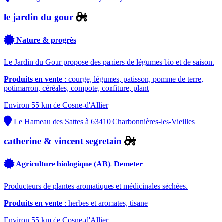
le jardin du gour
Nature & progrès
Le Jardin du Gour propose des paniers de légumes bio et de saison.
Produits en vente
: courge, légumes, patisson, pomme de terre,
potimarron, céréales, compote, confiture, plant
Environ 55 km de Cosne-d'Allier
Le Hameau des Sattes à 63410 Charbonnières-les-Vieilles
catherine & vincent segretain
Agriculture biologique (AB), Demeter
Producteurs de plantes aromatiques et médicinales séchées.
Produits en vente
: herbes et aromates, tisane
Environ 55 km de Cosne-d'Allier