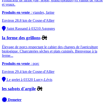
Producteur de farine (blé, seigle, grand épeautre) et viande de vache
et veaux.
Produits en vente
: viandes, farine
Environ 28.8 km de Cosne-d'Allier
Saint Rassand à 03210 Agonges
la ferme des grillons
Élevage de porcs respectant le cahier des charges de l'agriculture
biologique. Charcuteries sèches et plats cuisinés. Bienvenue à la
ferme...
Produits en vente
: porc
Environ 29.4 km de Cosne-d'Allier
Le grelet à 03320 Lurcy-Lévis
les sabots d'argile
Demeter