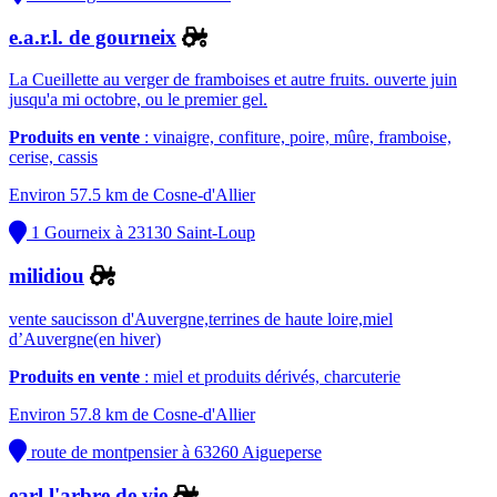
e.a.r.l. de gourneix
La Cueillette au verger de framboises et autre fruits. ouverte juin
jusqu'a mi octobre, ou le premier gel.
Produits en vente
: vinaigre, confiture, poire, mûre, framboise,
cerise, cassis
Environ 57.5 km de Cosne-d'Allier
1 Gourneix à 23130 Saint-Loup
milidiou
vente saucisson d'Auvergne,terrines de haute loire,miel
d’Auvergne(en hiver)
Produits en vente
: miel et produits dérivés, charcuterie
Environ 57.8 km de Cosne-d'Allier
route de montpensier à 63260 Aigueperse
earl l'arbre de vie