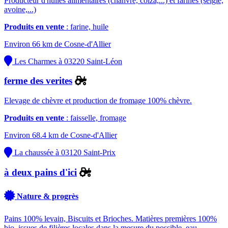
Producteur d'huiles alimentaires (chanvre, colza,...) et farines (seigle,
avoine,...)
Produits en vente
: farine, huile
Environ 66 km de Cosne-d'Allier
Les Charmes à 03220 Saint-Léon
ferme des verites
Elevage de chèvre et production de fromage 100% chèvre.
Produits en vente
: faisselle, fromage
Environ 68.4 km de Cosne-d'Allier
La chaussée à 03120 Saint-Prix
à deux pains d'ici
Nature & progrès
Pains 100% levain, Biscuits et Brioches. Matières premières 100%
bio, issues de filières locales dans la mesure du possible, eau...