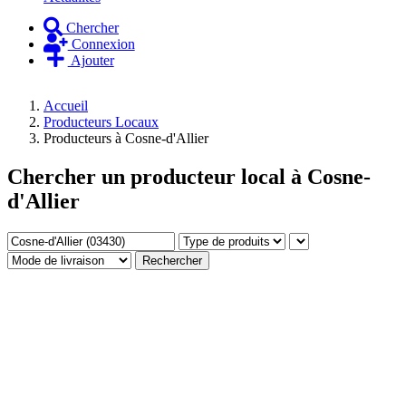
Chercher
Connexion
Ajouter
Accueil
Producteurs Locaux
Producteurs à Cosne-d'Allier
Chercher un producteur local à Cosne-
d'Allier
Où
Type
Produits
Mode
cherchez-
de
de
Rechercher
vous
produits
livraison
un
producteur
?