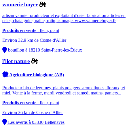
vannerie boyer
artisan vannier producteur et exploitant d'osier fabrication articles en
osier, chataignier, paille, rotin, cannage. www.vannerieboyer.fr
Produits en vente
: fleur, plant
Environ 32.9 km de Cosne-d'Allier
boutillon à 18210 Saint-Pierre-les-Étieux
l'ilot nature
Agriculture biologique (AB)
Producteur bio de legumes, plants potagers, aromatiques, floraux, et
miel. Vente à la ferme, mardi vendredi et samedi matins, paniers...
Produits en vente
: fleur, plant
Environ 36 km de Cosne-d'Allier
Les avertis à 03330 Bellenaves