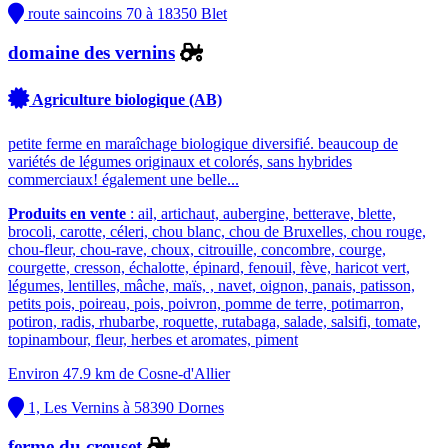
route saincoins 70 à 18350 Blet
domaine des vernins
Agriculture biologique (AB)
petite ferme en maraîchage biologique diversifié. beaucoup de
variétés de légumes originaux et colorés, sans hybrides
commerciaux! également une belle...
Produits en vente
: ail, artichaut, aubergine, betterave, blette,
brocoli, carotte, céleri, chou blanc, chou de Bruxelles, chou rouge,
chou-fleur, chou-rave, choux, citrouille, concombre, courge,
courgette, cresson, échalotte, épinard, fenouil, fève, haricot vert,
légumes, lentilles, mâche, maïs, , navet, oignon, panais, patisson,
petits pois, poireau, pois, poivron, pomme de terre, potimarron,
potiron, radis, rhubarbe, roquette, rutabaga, salade, salsifi, tomate,
topinambour, fleur, herbes et aromates, piment
Environ 47.9 km de Cosne-d'Allier
1, Les Vernins à 58390 Dornes
ferme du creuset