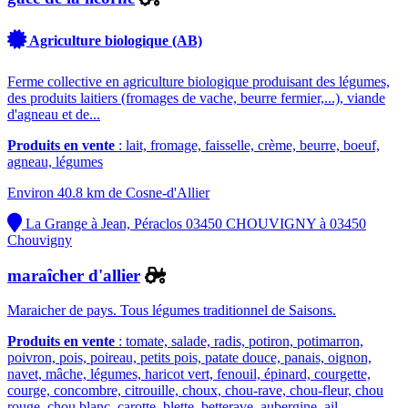
Agriculture biologique (AB)
Ferme collective en agriculture biologique produisant des légumes,
des produits laitiers (fromages de vache, beurre fermier,...), viande
d'agneau et de...
Produits en vente
: lait, fromage, faisselle, crème, beurre, boeuf,
agneau, légumes
Environ 40.8 km de Cosne-d'Allier
La Grange à Jean, Péraclos 03450 CHOUVIGNY à 03450
Chouvigny
maraîcher d'allier
Maraicher de pays. Tous légumes traditionnel de Saisons.
Produits en vente
: tomate, salade, radis, potiron, potimarron,
poivron, pois, poireau, petits pois, patate douce, panais, oignon,
navet, mâche, légumes, haricot vert, fenouil, épinard, courgette,
courge, concombre, citrouille, choux, chou-rave, chou-fleur, chou
rouge, chou blanc, carotte, blette, betterave, aubergine, ail