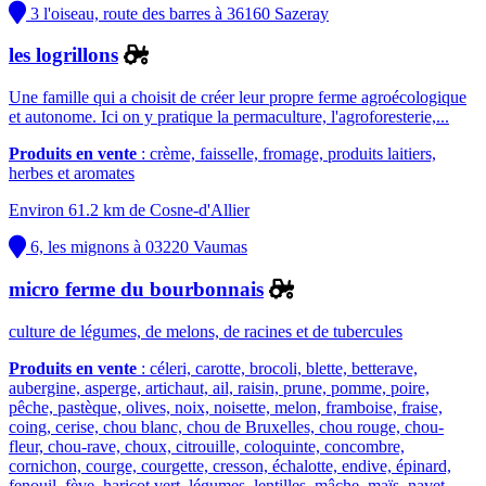
3 l'oiseau, route des barres à 36160 Sazeray
les logrillons
Une famille qui a choisit de créer leur propre ferme agroécologique
et autonome. Ici on y pratique la permaculture, l'agroforesterie,...
Produits en vente
: crème, faisselle, fromage, produits laitiers,
herbes et aromates
Environ 61.2 km de Cosne-d'Allier
6, les mignons à 03220 Vaumas
micro ferme du bourbonnais
culture de légumes, de melons, de racines et de tubercules
Produits en vente
: céleri, carotte, brocoli, blette, betterave,
aubergine, asperge, artichaut, ail, raisin, prune, pomme, poire,
pêche, pastèque, olives, noix, noisette, melon, framboise, fraise,
coing, cerise, chou blanc, chou de Bruxelles, chou rouge, chou-
fleur, chou-rave, choux, citrouille, coloquinte, concombre,
cornichon, courge, courgette, cresson, échalotte, endive, épinard,
fenouil, fève, haricot vert, légumes, lentilles, mâche, maïs, navet,