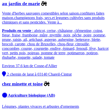
au jardin de marie
Vente d'herbes sauvages comestibles selon saison.confitures faites
maison.champignons frais, secs.et legumes cultivées sans produits
chimiques et sans pesticides. Vente à...
Produits en vente
: abricot, cerise, châtaigne, clémentine, coing,
figue, fraise, framboise, mûre, myrtille, noix, pêche, poire, pomme,
prune, raisin, ail, artichaut, asperge, aubergine, betterave, blette,
brocoli, carotte, chou de Bruxelles, chou-fleur, citrouille,
concombre, courge, courgette, endive, épinard, fenouil, fève, haricot
vert, petits pois, poireau, pomme de terre, potimarron, potiron,
rhubarbe, roquette, salade, tomate
Environ 37.6 km de Cosne-d'Allier
2 chemin de larat à 03140 Chareil-Cintrat
chez minette et toine
Agriculture biologique (AB)
Légumes, plantes vivaces et arbustes d'ornements