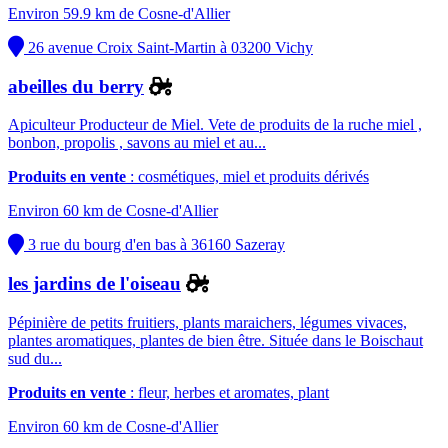
Environ 59.9 km de Cosne-d'Allier
26 avenue Croix Saint-Martin à 03200 Vichy
abeilles du berry
Apiculteur Producteur de Miel. Vete de produits de la ruche miel ,
bonbon, propolis , savons au miel et au...
Produits en vente
: cosmétiques, miel et produits dérivés
Environ 60 km de Cosne-d'Allier
3 rue du bourg d'en bas à 36160 Sazeray
les jardins de l'oiseau
Pépinière de petits fruitiers, plants maraichers, légumes vivaces,
plantes aromatiques, plantes de bien être. Située dans le Boischaut
sud du...
Produits en vente
: fleur, herbes et aromates, plant
Environ 60 km de Cosne-d'Allier