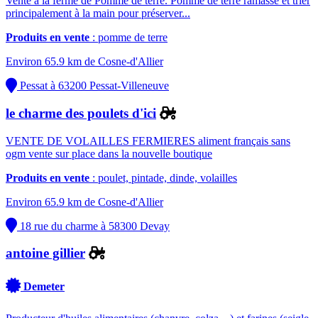
Vente à la ferme de Pomme de terre. Pomme de terre ramassé et trier
principalement à la main pour préserver...
Produits en vente
: pomme de terre
Environ 65.9 km de Cosne-d'Allier
Pessat à 63200 Pessat-Villeneuve
le charme des poulets d'ici
VENTE DE VOLAILLES FERMIERES aliment français sans
ogm vente sur place dans la nouvelle boutique
Produits en vente
: poulet, pintade, dinde, volailles
Environ 65.9 km de Cosne-d'Allier
18 rue du charme à 58300 Devay
antoine gillier
Demeter