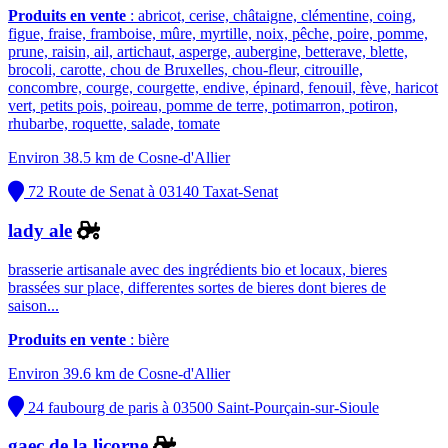
Produits en vente
: abricot, cerise, châtaigne, clémentine, coing,
figue, fraise, framboise, mûre, myrtille, noix, pêche, poire, pomme,
prune, raisin, ail, artichaut, asperge, aubergine, betterave, blette,
brocoli, carotte, chou de Bruxelles, chou-fleur, citrouille,
concombre, courge, courgette, endive, épinard, fenouil, fève, haricot
vert, petits pois, poireau, pomme de terre, potimarron, potiron,
rhubarbe, roquette, salade, tomate
Environ 38.5 km de Cosne-d'Allier
72 Route de Senat à 03140 Taxat-Senat
lady ale
brasserie artisanale avec des ingrédients bio et locaux, bieres
brassées sur place, differentes sortes de bieres dont bieres de
saison...
Produits en vente
: bière
Environ 39.6 km de Cosne-d'Allier
24 faubourg de paris à 03500 Saint-Pourçain-sur-Sioule
gaec de la licorne