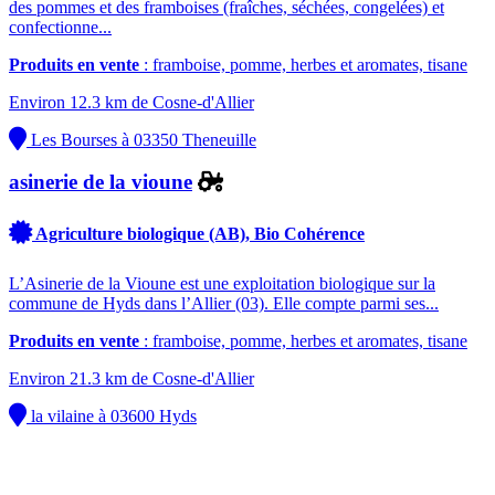
des pommes et des framboises (fraîches, séchées, congelées) et
confectionne...
Produits en vente
: framboise, pomme, herbes et aromates, tisane
Environ 12.3 km de Cosne-d'Allier
Les Bourses à 03350 Theneuille
asinerie de la vioune
Agriculture biologique (AB), Bio Cohérence
L’Asinerie de la Vioune est une exploitation biologique sur la
commune de Hyds dans l’Allier (03). Elle compte parmi ses...
Produits en vente
: framboise, pomme, herbes et aromates, tisane
Environ 21.3 km de Cosne-d'Allier
la vilaine à 03600 Hyds