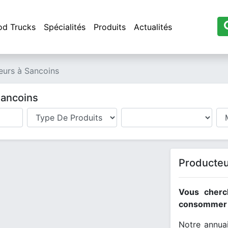
od Trucks
Spécialités
Produits
Actualités
eurs à Sancoins
Sancoins
Producteu
Vous cherc
consommer l
Notre annuai