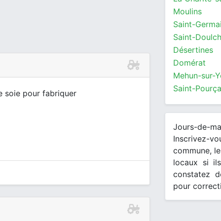
Moulins
Saint-Germa
Saint-Doulc
Désertines
Domérat
Mehun-sur-Y
e soie pour fabriquer
Jours-de-m
Inscrivez-v
commune, les
locaux si il
constatez d
pour correct