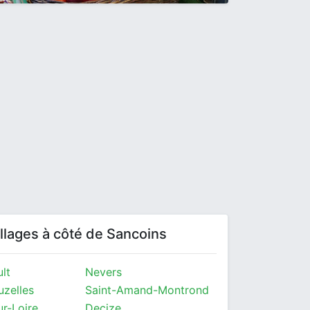
villages à côté de Sancoins
lt
Nevers
uzelles
Saint-Amand-Montrond
ur-Loire
Decize