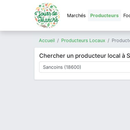
Marchés
Producteurs
Fo
Accueil
Producteurs Locaux
Product
Chercher un producteur local à 
Où cherchez-vous un producteur ?
Mode de livraison
Type de produits
Produits