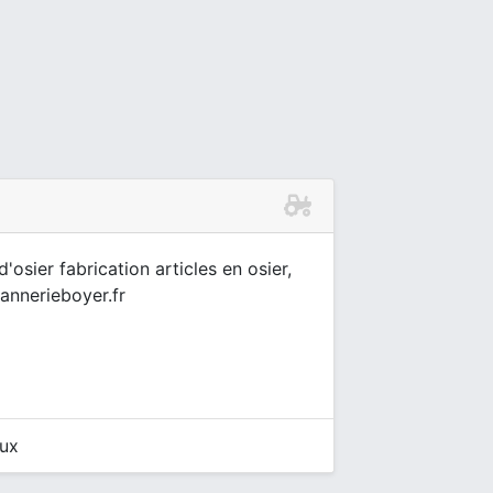
'osier fabrication articles en osier,
vannerieboyer.fr
eux