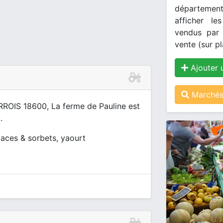
département
afficher le
vendus par 
vente (sur pl
Ajouter 
Marchés
RROIS 18600, La ferme de Pauline est
.
glaces & sorbets, yaourt