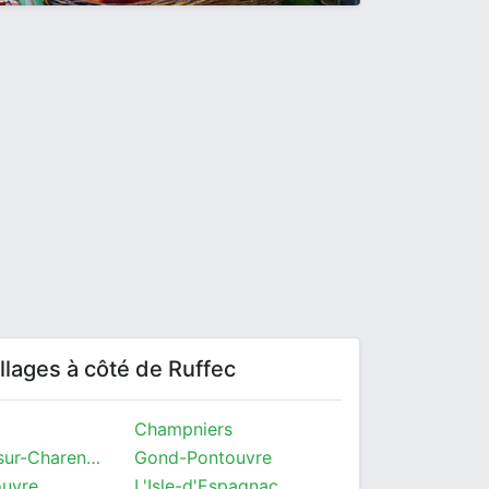
villages à côté de Ruffec
Champniers
Saint-Yrieix-sur-Charente
Gond-Pontouvre
ouvre
L'Isle-d'Espagnac