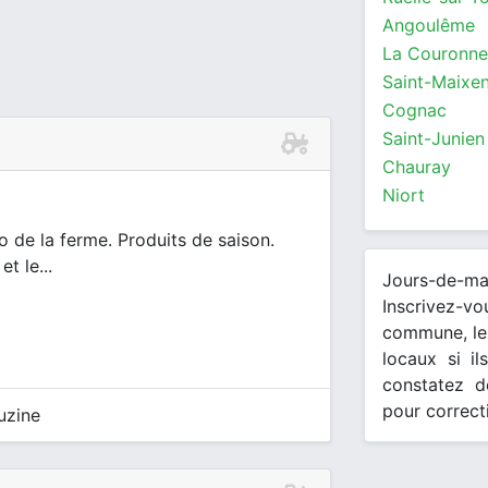
Angoulême
La Couronne
Saint-Maixen
Cognac
Saint-Junien
Chauray
Niort
o de la ferme. Produits de saison.
t le...
Jours-de-m
Inscrivez-v
commune, les
locaux si il
constatez d
pour correct
uzine