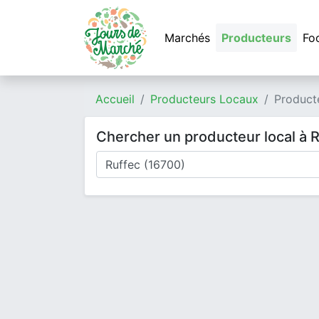
Marchés
Producteurs
Fo
Accueil
Producteurs Locaux
Product
Chercher un producteur local à 
Où cherchez-vous un producteur ?
Mode de livraison
Type de produits
Produits