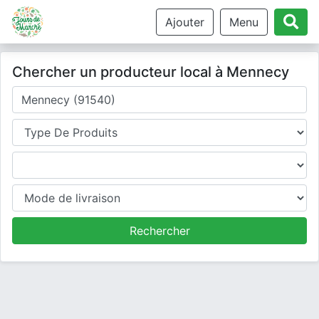
Ajouter
Menu
Chercher un producteur local à Mennecy
Où cherchez-vous un producteur ?
Type de produits
Produits
Mode de livraison
Rechercher