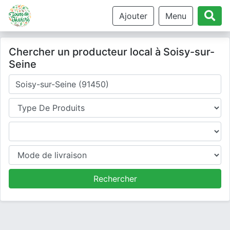
Ajouter
Menu
Chercher un producteur local à Soisy-sur-
Seine
Où cherchez-vous un producteur ?
Type de produits
Produits
Mode de livraison
Rechercher