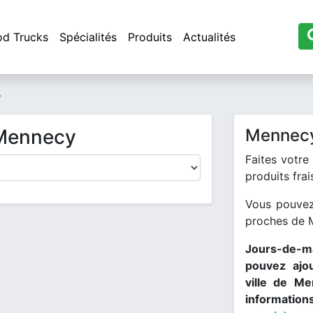
od Trucks
Spécialités
Produits
Actualités
y
 Mennecy
Mennecy
Faites votre
produits fra
Vous pouvez
proches de
Jours-de-ma
pouvez ajo
ville de Me
informations