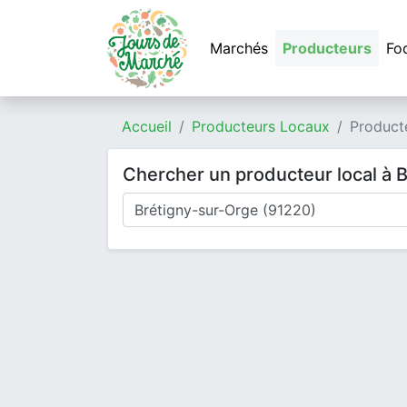
Marchés
Producteurs
Fo
Accueil
Producteurs Locaux
Product
Chercher un producteur local à 
Où cherchez-vous un producteur ?
Mode de livraison
Type de produits
Produits