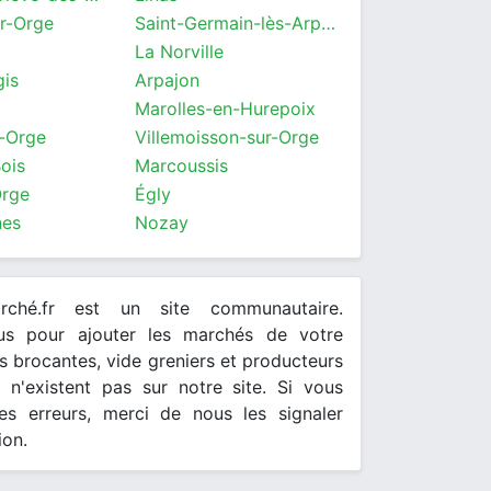
r-Orge
Saint-Germain-lès-Arpajon
La Norville
gis
Arpajon
Marolles-en-Hurepoix
-Orge
Villemoisson-sur-Orge
Bois
Marcoussis
Orge
Égly
nes
Nozay
arché.fr est un site communautaire.
ous pour ajouter les marchés de votre
 brocantes, vide greniers et producteurs
s n'existent pas sur notre site. Si vous
es erreurs, merci de nous les signaler
ion.