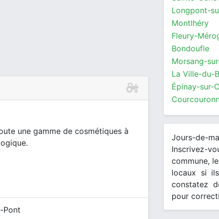
Longpont-su
Montlhéry
Fleury-Méro
Bondoufle
Morsang-sur
La Ville-du-
Épinay-sur-
Courcouron
 toute une gamme de cosmétiques à
Jours-de-m
logique.
Inscrivez-v
commune, les
locaux si il
constatez d
pour correct
e-Pont