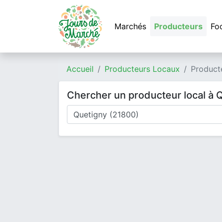
Marchés
Producteurs
Fo
Accueil
Producteurs Locaux
Product
Chercher un producteur local à 
Où cherchez-vous un producteur ?
Mode de livraison
Type de produits
Produits