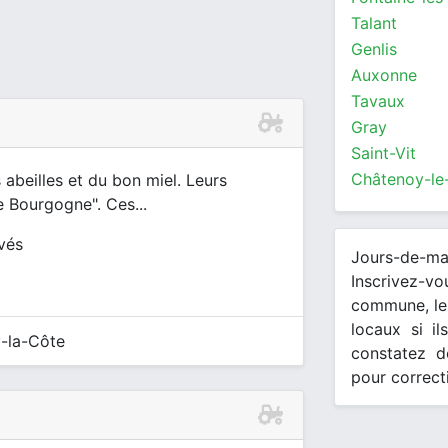
Talant
Genlis
Auxonne
Tavaux
Gray
Saint-Vit
Châtenoy-le
 abeilles et du bon miel. Leurs
de Bourgogne". Ces...
ivés
Jours-de-m
Inscrivez-v
commune, les
locaux si il
-la-Côte
constatez d
pour correct