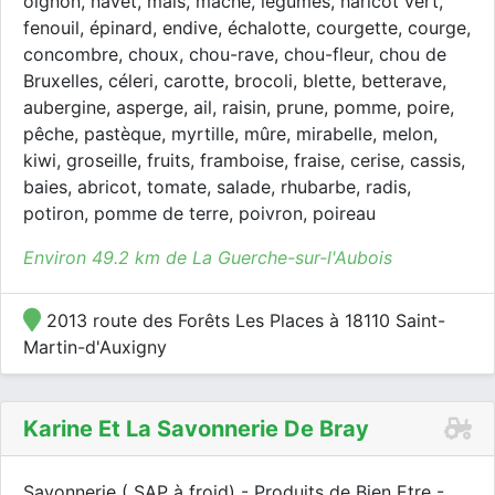
oignon, navet, maïs, mâche, légumes, haricot vert,
fenouil, épinard, endive, échalotte, courgette, courge,
concombre, choux, chou-rave, chou-fleur, chou de
Bruxelles, céleri, carotte, brocoli, blette, betterave,
aubergine, asperge, ail, raisin, prune, pomme, poire,
pêche, pastèque, myrtille, mûre, mirabelle, melon,
kiwi, groseille, fruits, framboise, fraise, cerise, cassis,
baies, abricot, tomate, salade, rhubarbe, radis,
potiron, pomme de terre, poivron, poireau
Environ 49.2 km de La Guerche-sur-l'Aubois
2013 route des Forêts Les Places à 18110 Saint-
Martin-d'Auxigny
Karine Et La Savonnerie De Bray
Savonnerie ( SAP à froid) - Produits de Bien Etre -