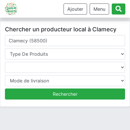
Ajouter
Menu
Chercher un producteur local à Clamecy
Où cherchez-vous un producteur ?
Type de produits
Produits
Mode de livraison
Rechercher