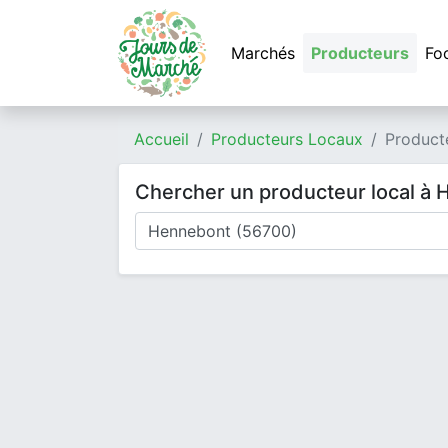
Marchés
Producteurs
Fo
Accueil
Producteurs Locaux
Product
Chercher un producteur local à
Où cherchez-vous un producteur ?
Mode de livraison
Type de produits
Produits