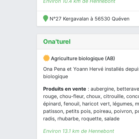
Environ 10.4 km de Hennebont
N°27 Kergavalan à 56530 Quéven
Ona'turel
Agriculture biologique (AB)
Ona Pena et Yoann Hervé installés depui
biologique
Produits en vente
: aubergine, betterave,
rouge, chou-fleur, choux, citrouille, con
épinard, fenouil, haricot vert, légumes, 
patisson, petits pois, poireau, poivron, 
radis, rhubarbe, roquette, salade
Environ 13.1 km de Hennebont