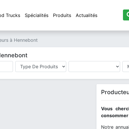
od Trucks
Spécialités
Produits
Actualités
eurs à Hennebont
 Hennebont
Producteu
Vous cherc
consommer l
Notre annuai