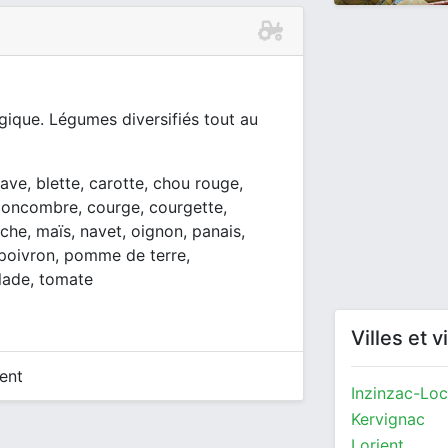
ique. Légumes diversifiés tout au
rave, blette, carotte, chou rouge,
, concombre, courge, courgette,
âche, maïs, navet, oignon, panais,
, poivron, pomme de terre,
alade, tomate
Villes et 
ent
Inzinzac-Loc
Kervignac
Lorient