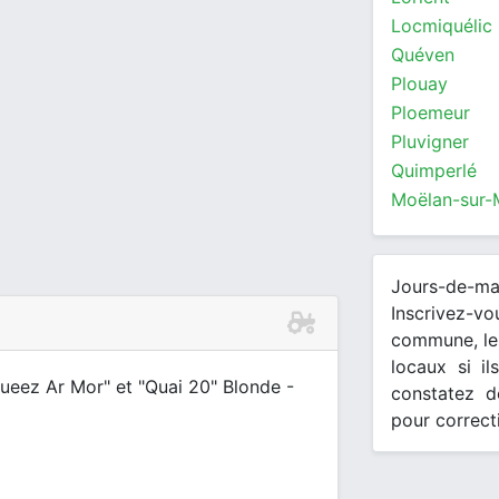
Locmiquélic
Quéven
Plouay
Ploemeur
Pluvigner
Quimperlé
Moëlan-sur-
Jours-de-m
Inscrivez-v
commune, les
locaux si il
oueez Ar Mor" et "Quai 20" Blonde -
constatez d
pour correct