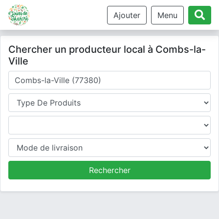
Ajouter
Menu
Chercher un producteur local à Combs-la-
Ville
Où cherchez-vous un producteur ?
Type de produits
Produits
Mode de livraison
Rechercher