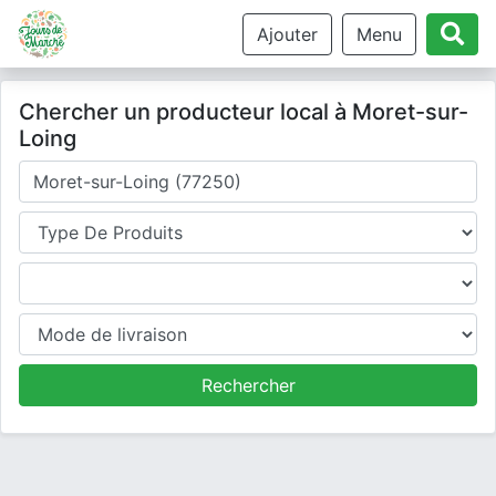
Ajouter
Menu
Chercher un producteur local à Moret-sur-
Loing
Où cherchez-vous un producteur ?
Type de produits
Produits
Mode de livraison
Rechercher