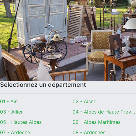
Sélectionnez un département
01 - Ain
02 - Aisne
03 - Allier
04 - Alpes de Haute Provence
05 - Hautes Alpes
06 - Alpes Maritimes
07 - Ardèche
08 - Ardennes