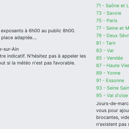
71 - Saône et L
73 - Savoie
75 - Paris
77 - Seine et 
xposants à 6h00 au public 8h00.
79 - Deux Sèv
place adaptée....
81 - Tarn
e-sur-Ain
83 - Var
tre indicatif. N'hésitez pas à appeler les
85 - Vendée
ut si la météo n'est pas favorable.
87 - Haute Vie
89 - Yonne
91 - Essonne
93 - Seine Sai
95 - Val d'oise
Jours-de-march
vous pour ajou
brocantes, vide
n'existent pas 