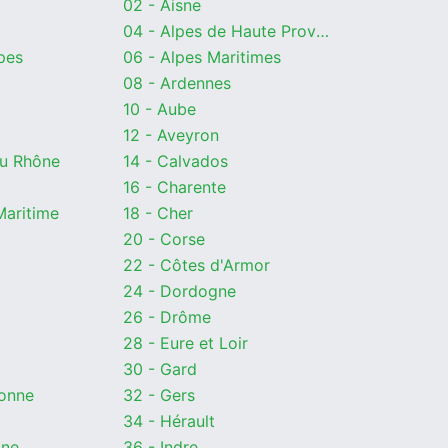
02 - Aisne
04 - Alpes de Haute Provence
pes
06 - Alpes Maritimes
08 - Ardennes
10 - Aube
12 - Aveyron
du Rhône
14 - Calvados
16 - Charente
Maritime
18 - Cher
20 - Corse
22 - Côtes d'Armor
24 - Dordogne
26 - Drôme
28 - Eure et Loir
30 - Gard
ronne
32 - Gers
34 - Hérault
ine
36 - Indre