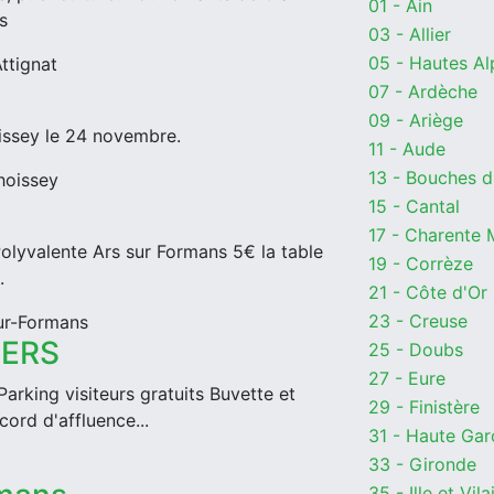
01 - Ain
s
03 - Allier
05 - Hautes Al
ttignat
07 - Ardèche
09 - Ariège
issey le 24 novembre.
11 - Aude
13 - Bouches 
hoissey
15 - Cantal
17 - Charente 
 Polyvalente Ars sur Formans 5€ la table
19 - Corrèze
.
21 - Côte d'Or
23 - Creuse
ur-Formans
IERS
25 - Doubs
27 - Eure
arking visiteurs gratuits Buvette et
29 - Finistère
ord d'affluence...
31 - Haute Ga
33 - Gironde
35 - Ille et Vila