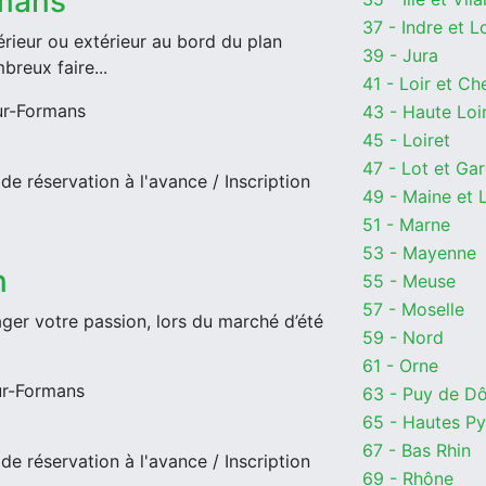
rmans
37 - Indre et L
rieur ou extérieur au bord du plan
39 - Jura
breux faire...
41 - Loir et Ch
ur-Formans
43 - Haute Loi
45 - Loiret
47 - Lot et Ga
de réservation à l'avance / Inscription
49 - Maine et 
51 - Marne
53 - Mayenne
n
55 - Meuse
57 - Moselle
ger votre passion, lors du marché d’été
59 - Nord
61 - Orne
ur-Formans
63 - Puy de D
65 - Hautes P
67 - Bas Rhin
de réservation à l'avance / Inscription
69 - Rhône