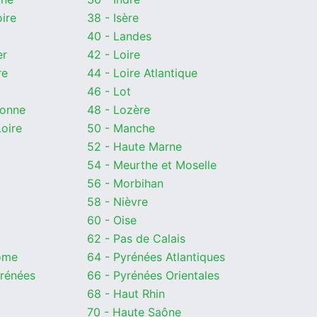
oire
38 - Isère
40 - Landes
er
42 - Loire
re
44 - Loire Atlantique
46 - Lot
ronne
48 - Lozère
Loire
50 - Manche
52 - Haute Marne
54 - Meurthe et Moselle
56 - Morbihan
58 - Nièvre
60 - Oise
62 - Pas de Calais
ôme
64 - Pyrénées Atlantiques
yrénées
66 - Pyrénées Orientales
68 - Haut Rhin
70 - Haute Saône