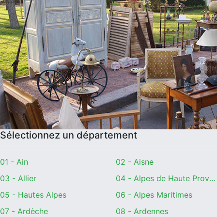
Sélectionnez un département
01 - Ain
02 - Aisne
03 - Allier
04 - Alpes de Haute Provence
05 - Hautes Alpes
06 - Alpes Maritimes
07 - Ardèche
08 - Ardennes