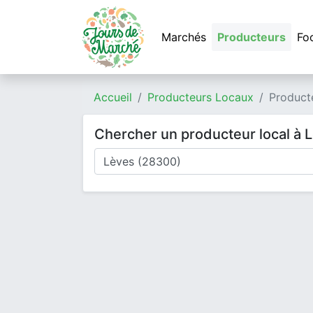
Marchés
Producteurs
Fo
Accueil
Producteurs Locaux
Product
Chercher un producteur local à 
Où cherchez-vous un producteur ?
Mode de livraison
Type de produits
Produits