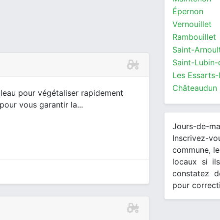
Épernon
Vernouillet
Rambouillet
Les Essarts-
Châteaudun
leau pour végétaliser rapidement
ur vous garantir la...
Jours-de-m
Inscrivez-v
commune, les
locaux si il
constatez d
pour correct