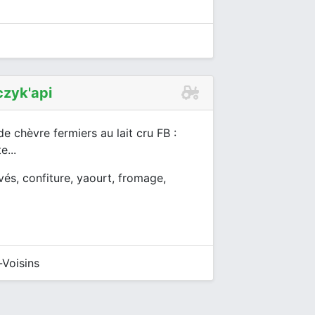
czyk'api
e chèvre fermiers au lait cru FB :
...
vés, confiture, yaourt, fromage,
-Voisins