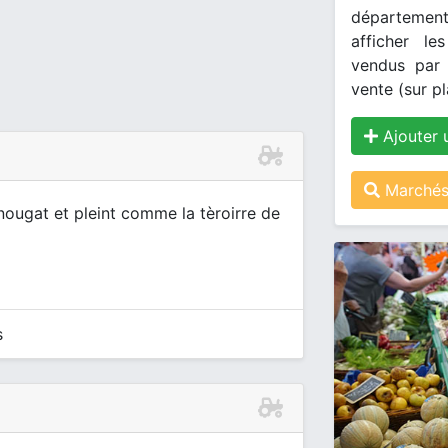
département
afficher le
vendus par 
vente (sur pl
Ajouter 
Marchés 
nougat et pleint comme la tèroirre de
s