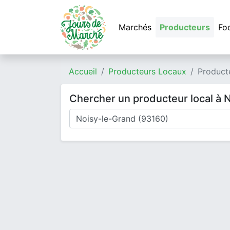
Marchés
Producteurs
Fo
Accueil
Producteurs Locaux
Product
Chercher un producteur local à 
Où cherchez-vous un producteur ?
Mode de livraison
Type de produits
Produits