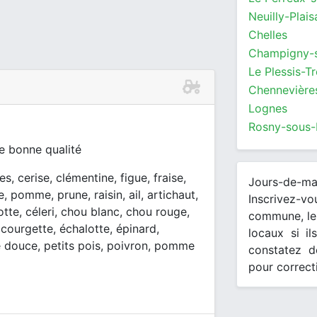
Neuilly-Plai
Chelles
Champigny-
Le Plessis-Tr
Chennevière
Lognes
Rosny-sous-
de bonne qualité
s, cerise, clémentine, figue, fraise,
Jours-de-m
, pomme, prune, raisin, ail, artichaut,
Inscrivez-v
otte, céleri, chou blanc, chou rouge,
commune, les
 courgette, échalotte, épinard,
locaux si il
te douce, petits pois, poivron, pomme
constatez d
pour correct